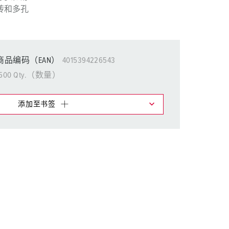
消防防护
砖和多孔
用于冷藏集装箱的产品
户外
商品编码（EAN）
4015394226543
国防军用
500 Qty.（数量）
活动和娱乐
添加至书签
物车中，您可在不同清单上管理我们的产品。
添加
生成新清单