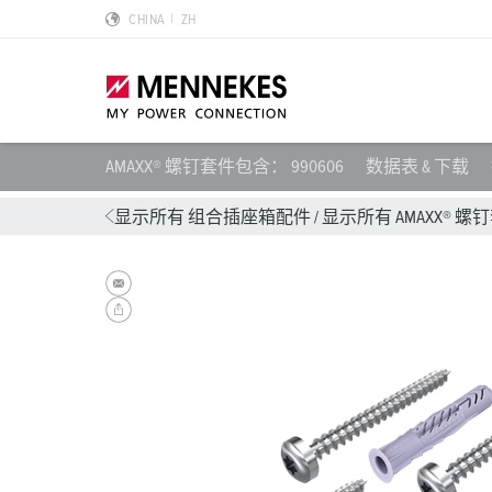
CHINA
ZH
AMAXX® 螺钉套件包含： 990606
数据表 & 下载
产品亮点
特殊应用解决方案
规划和采购
标准和规范
关于我们
显示所有 组合插座箱配件
/
显示所有 AMAXX® 
墙面电源插座 DUOi
数据中心
样本目录和手册
安装指南
我们是曼奈柯斯
PowerTOP Xtra
物流中心
REACh
点钟位置
曼奈柯斯MENNEKES的可持续发展
带防护密封圈的工业插头与工业连接器
食品行业
RoHS
国际标准
合规性
组合插座箱
汽车
IP 防护类型
质量和责任
X-CONTACT技术
风力
低压
MENNEKES Automotive