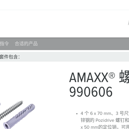
指令
合适的产品
产品系列
创新解决方案
联系我们
产品知识
职业生涯
螺钉套件包含：
工业插座
参考客户
联系我们
问题与解答
在曼奈柯斯工作
AMAXX
工业插头
全球机构
产品术语
990606
工业连接器
材料
组合插座箱
连接技术
4 个 6 x 70 mm、3 
民用标准产品
锌钢的 Pozidrive 螺钉和
x 50 mm的定位销，