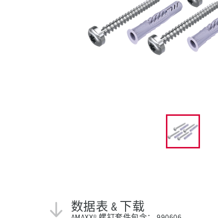
采矿业的
电缆螺旋接头
火车站
船厂
商品博览会和展览
工业应用
数据表 & 下载
AMAXX® 螺钉套件包含： 990606