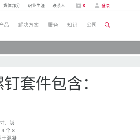
媒体部分
职业生涯
联系人
0
登录
产品
解决方案
服务
知识
公司
特定应用
培训和工厂参观
媒体部分
食品行业
培训和工厂参观
联系人和信息
® 螺钉套件包含：
风力
展会
汽车行业
展会日期
物流中心
号尺寸、镀
数据中心
 4 个 8
可用于混凝