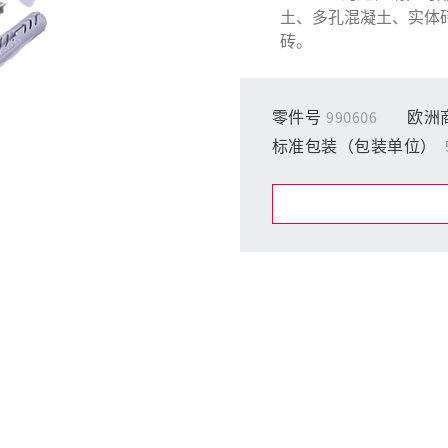
工业以太网
土、多孔混凝土、实体
砖。
特殊插头插座
配件
零件号
990606
欧洲
标准包装（包装单位）
在提醒清单/购
我的清单
(0)