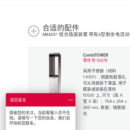
合适的配件
AMAXX® 组合插座装置 带有A型剩余电流动作
CombiTOWER
零件号 15678
采用不锈钢（材料
1.4301）, 侧面有敲落孔,
可从背部拆下罩盖, 用于
壁装或安装在管柱
15530 上, 尺寸（高 X
请您留言
宽 X 深）：758 x 254 x
280 mm, 表面：镜面抛
感谢您的关注，当前客服人员不在
光
线，请填写一下您的信息，我们会
尽快和您联系。