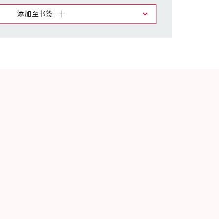
添加至书签
物车中，您可在不同清单上管理我们的产品。
添加
生成新清单