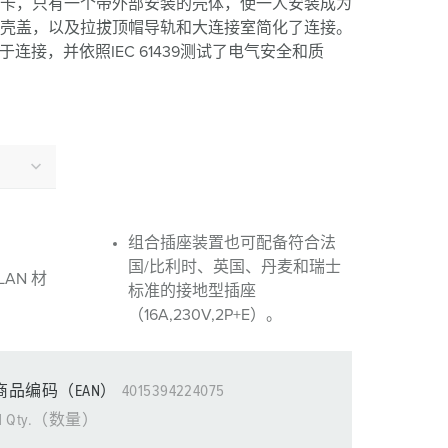
卡，只有一个带外部安装的壳体，使一人安装成为
消防防护
壳盖，以及拉拔顶帽导轨和大连接室简化了连接。
于连接，并依照IEC 61439测试了电气安全和质
用于冷藏集装箱的产品
户外
国防军用
活动和娱乐
组合插座装置也可配备符合法
国/比利时、英国、丹麦和瑞士
AN 材
标准的接地型插座
（16A,230V,2P+E）。
商品编码（EAN）
4015394224075
1 Qty.（数量）