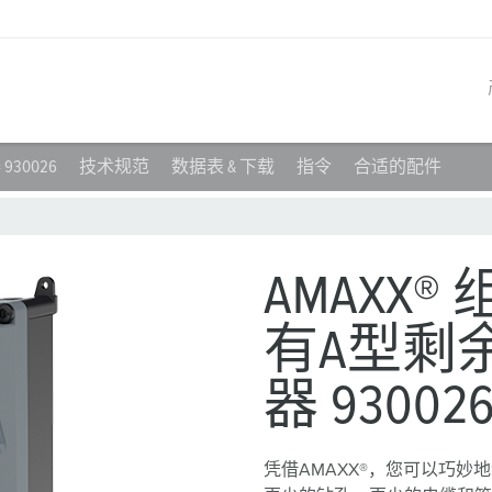
30026
技术规范
数据表 & 下载
指令
合适的配件
产品系列
创新解决方案
联系我们
产品知识
职业生涯
工业插座
参考客户
联系我们
问题与解答
在曼奈柯斯工作
AMAXX
工业插头
全球机构
产品术语
有A型剩
工业连接器
材料
器 93002
组合插座箱
连接技术
民用标准产品
凭借AMAXX®，您可以巧