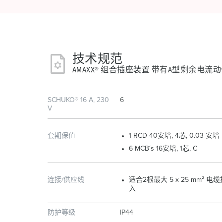
技术规范
AMAXX® 组合插座装置 带有A型剩余电流动作
SCHUKO® 16 A, 230
6
V
套期保值
1 RCD 40安培, 4芯, 0.03 安培
6 MCB´s 16安培, 1芯, C
连接/供应线
适合2根最大 5 x 25 mm² 电
入
防护等级
IP44