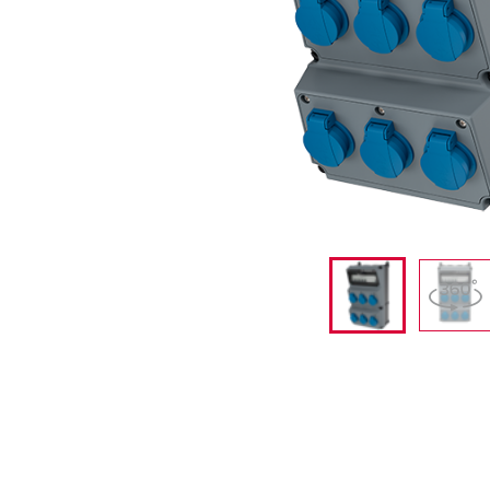
采矿业的
电缆螺旋接头
火车站
船厂
商品博览会和展览
工业应用