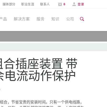
媒体部分
职业生涯
联系人
0
登录
产品
解决方案
服务
知识
公司
特定应用
培训和工厂参观
媒体部分
食品行业
培训和工厂参观
联系人和信息
® 组合插座装置 带
风力
余电流动作保护
展会
汽车行业
6
展会日期
物流中心
数据中心
妙地组合，节省宝贵的安装时间。只有一个供电线路，