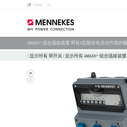
CHINA
ZH
AMAXX® 组合插座装置 带有A型剩余电流动作保护器 9
产品亮点
特殊应用解决方案
规划和采购
标准和规范
关于我们
显示所有 带开关
/
显示所有 AMAXX® 组合插座装置
墙面电源插座 DUOi
数据中心
样本目录和手册
安装指南
我们是曼奈柯斯
PowerTOP Xtra
物流中心
REACh
点钟位置
曼奈柯斯MENNEKES的可持续发展
带防护密封圈的工业插头与工业连接器
食品行业
RoHS
国际标准
合规性
组合插座箱
汽车
IP 防护类型
质量和责任
X-CONTACT技术
风力
低压
MENNEKES Automotive