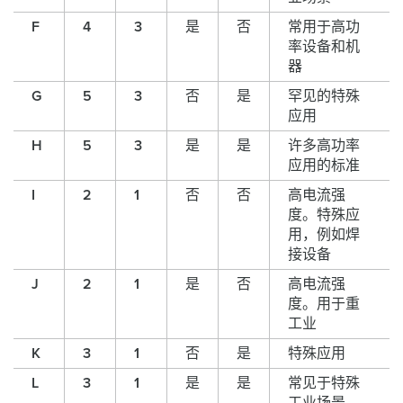
F
4
3
是
否
常用于高功
率设备和机
器
G
5
3
否
是
罕见的特殊
应用
H
5
3
是
是
许多高功率
应用的标准
I
2
1
否
否
高电流强
度。特殊应
用，例如焊
接设备
J
2
1
是
否
高电流强
度。用于重
工业
K
3
1
否
是
特殊应用
L
3
1
是
是
常见于特殊