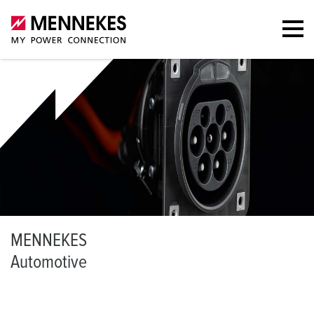
M
ENNEKES
A
utomotive