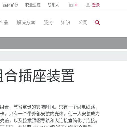
媒体部分
职业生涯
联系人
0
登录
产品
解决方案
服务
知识
公司
特定应用
培训和工厂参观
媒体部分
食品行业
培训和工厂参观
联系人和信息
® 组合插座装置
风力
展会
汽车行业
展会日期
物流中心
妙地组合，节省宝贵的安装时间。只有一个供电线路，
卡，只有一个带外部安装的壳体，使一人安装成为
数据中心
壳盖，以及拉拔顶帽导轨和大连接室简化了连接。