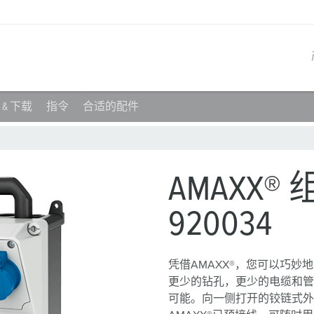
& 下载
指令
合适的配件
产品系列
创新解决方案
联系我们
产品知识
职业生涯
工业插座
参考客户
联系我们
问题与解答
在曼奈柯斯工作
AMAXX
工业插头
全球机构
产品术语
920034
工业连接器
材料
组合插座箱
连接技术
凭借AMAXX®，您可以巧
更少的钻孔，更少的电缆和管
民用标准产品
可能。向一侧打开的铰链式外