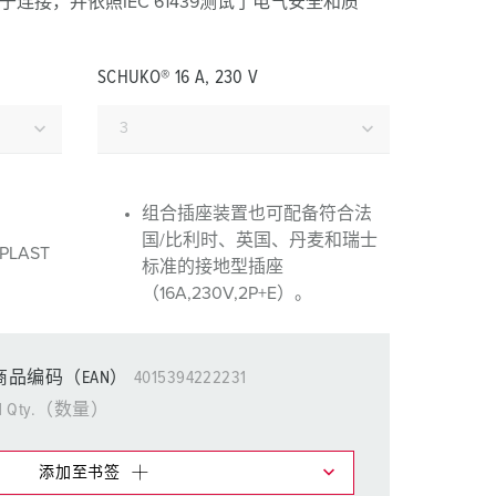
于连接，并依照IEC 61439测试了电气安全和质
消防防护
用于冷藏集装箱的产品
SCHUKO® 16 A, 230 V
户外
国防军用
活动和娱乐
组合插座装置也可配备符合法
国/比利时、英国、丹麦和瑞士
LAST
标准的接地型插座
（16A,230V,2P+E）。
商品编码（EAN）
4015394222231
1 Qty.（数量）
添加至书签