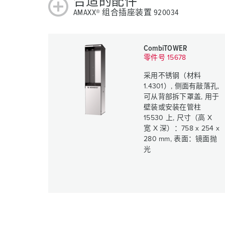
合适的配件
AMAXX® 组合插座装置 920034
CombiTOWER
零件号 15678
采用不锈钢（材料
1.4301）, 侧面有敲落孔,
可从背部拆下罩盖, 用于
壁装或安装在管柱
15530 上, 尺寸（高 X
宽 X 深）：758 x 254 x
280 mm, 表面：镜面抛
光