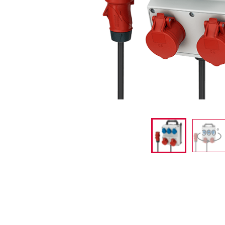
采矿业的
电缆螺旋接头
火车站
船厂
商品博览会和展览
工业应用