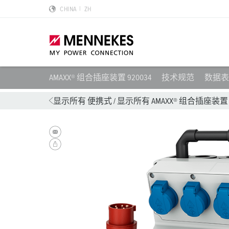
CHINA
ZH
AMAXX® 组合插座装置 920034
技术规范
数据表 
产品亮点
特殊应用解决方案
规划和采购
标准和规范
关于我们
显示所有 便携式
/
显示所有 AMAXX® 组合插座装置
墙面电源插座 DUOi
数据中心
样本目录和手册
安装指南
我们是曼奈柯斯
PowerTOP Xtra
物流中心
REACh
点钟位置
曼奈柯斯MENNEKES的可持续发展
带防护密封圈的工业插头与工业连接器
食品行业
RoHS
国际标准
合规性
组合插座箱
汽车
IP 防护类型
质量和责任
X-CONTACT技术
风力
低压
MENNEKES Automotive