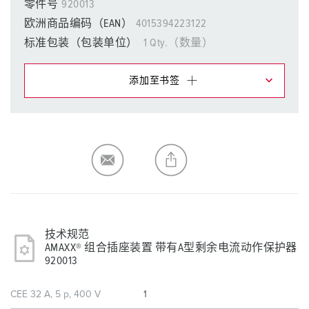
零件号
920013
欧洲商品编码（EAN）
4015394223122
标准包装（包装单位）
1 Qty.（数量）
添加至书签
在提醒清单/购物车中，您可在不同清单上管理我们的产
品。
我的清单
(0)
添加
生成新清单
技术规范
AMAXX® 组合插座装置 带有A型剩余电流动作保护器
920013
CEE 32 A, 5 p, 400 V
1