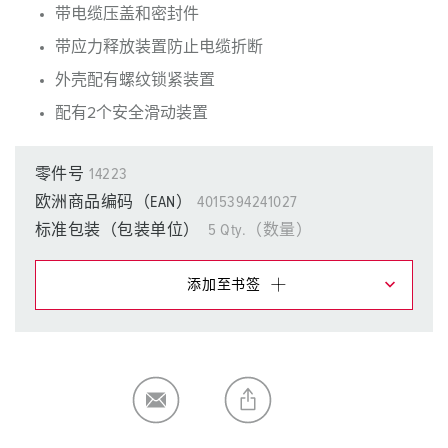
带电缆压盖和密封件
带应力释放装置防止电缆折断
外壳配有螺纹锁紧装置
配有2个安全滑动装置
零件号
14223
欧洲商品编码（EAN）
4015394241027
标准包装（包装单位）
5 Qty.（数量）
添加至书签
在提醒清单/购物车中，您可在不同清单上管理我们的产
品。
我的清单
(0)
添加
生成新清单