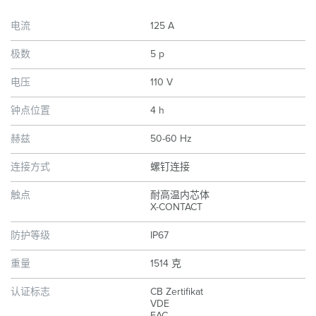
电流
125 A
极数
5 p
电压
110 V
钟点位置
4 h
赫兹
50-60 Hz
连接方式
螺钉连接
触点
耐高温内芯体
X-CONTACT
防护等级
IP67
重量
1514 克
认证标志
CB Zertifikat
VDE