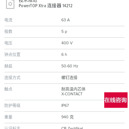
技术规范
PowerTOP Xtra 连接器 14212
电流
63 A
极数
5 p
电压
400 V
钟点位置
6 h
赫兹
50-60 Hz
连接方式
螺钉连接
触点
耐高温内芯体
X-CONTACT
防护等级
IP67
重量
940 克
认证标志
CB Zertifikat