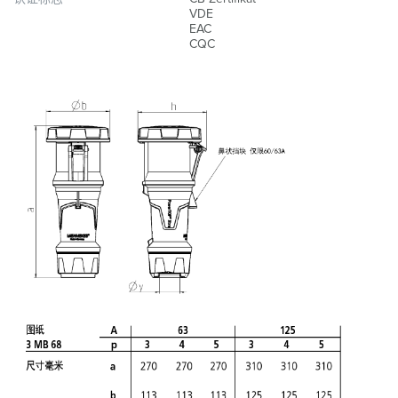
VDE
EAC
CQC