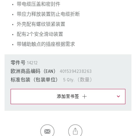
带电缆压盖和密封件
带应力释放装置防止电缆折断
外壳配有螺纹锁紧装置
配有2个安全滑动装置
带辅助触点的插座根据需求
零件号
14212
欧洲商品编码（EAN）
4015394238263
标准包装（包装单位）
5 Qty.（数量）
添加至书签
在提醒清单/购物车中，您可在不同清单上管理我们的产
品。
我的清单
(0)
添加