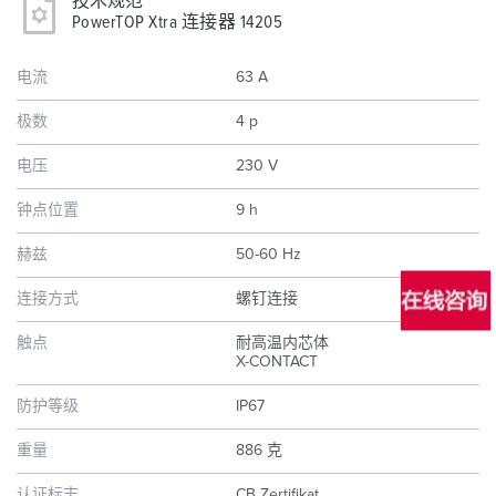
技术规范
PowerTOP Xtra 连接器 14205
电流
63 A
极数
4 p
电压
230 V
钟点位置
9 h
赫兹
50-60 Hz
连接方式
螺钉连接
触点
耐高温内芯体
X-CONTACT
防护等级
IP67
重量
886 克
认证标志
CB Zertifikat