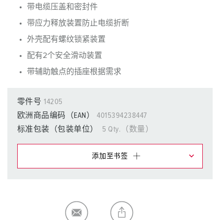
带电缆压盖和密封件
带应力释放装置防止电缆折断
外壳配有螺纹锁紧装置
配有2个安全滑动装置
带辅助触点的插座根据需求
零件号
14205
欧洲商品编码（EAN）
4015394238447
标准包装（包装单位）
5 Qty.（数量）
添加至书签
在提醒清单/购物车中，您可在不同清单上管理我们的产
品。
我的清单
(0)
添加