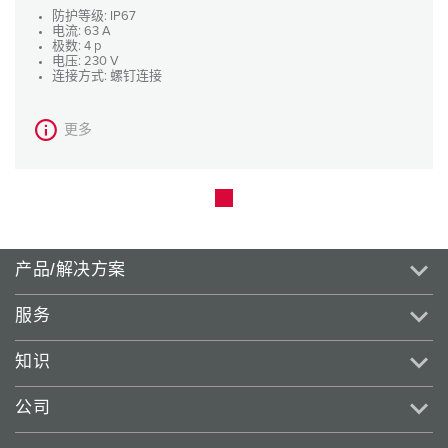
防护等级: IP67
电流: 63 A
极数: 4 p
电压: 230 V
连接方式: 螺钉连接
更多
产品/解决方案
服务
知识
公司