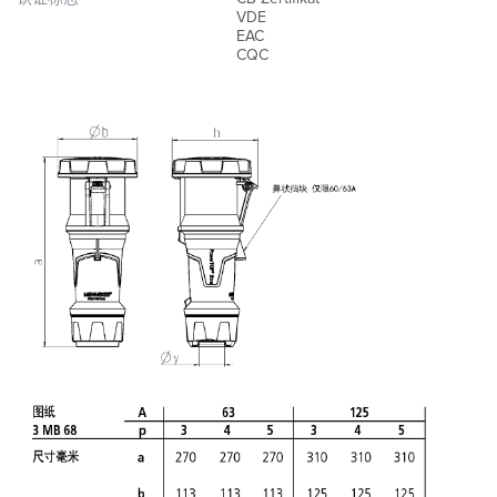
VDE
EAC
CQC