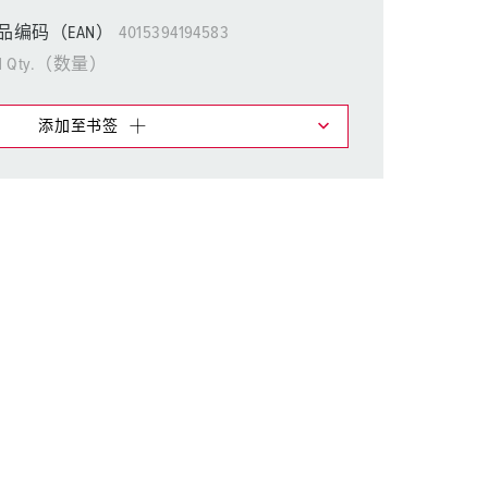
消防防护
品编码（EAN）
4015394194583
用于冷藏集装箱的产品
1 Qty.（数量）
户外
添加至书签
国防军用
物车中，您可在不同清单上管理我们的产品。
活动和娱乐
添加
生成新清单