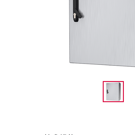
采矿业的
电缆螺旋接头
火车站
船厂
商品博览会和展览
工业应用