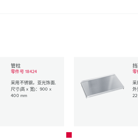
管柱
挡
零件号 18424
零
采用不锈钢，亚光饰面,
采
尺寸(高 x 宽)：900 x
外
400 mm
22