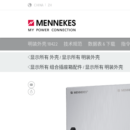
CHINA
ZH
明装外壳 18422
技术规范
数据表 & 下载
指
产品亮点
特殊应用解决方案
规划和采购
标准和规范
关于我们
显示所有 外壳
/
显示所有 明装外壳
显示所有 组合插座箱配件
/
显示所有 明装外壳
墙面电源插座 DUOi
数据中心
样本目录和手册
安装指南
我们是曼奈柯斯
PowerTOP Xtra
物流中心
REACh
点钟位置
曼奈柯斯MENNEKES的可持续发展
带防护密封圈的工业插头与工业连接器
食品行业
RoHS
国际标准
合规性
组合插座箱
汽车
IP 防护类型
质量和责任
X-CONTACT技术
风力
低压
MENNEKES Automotive