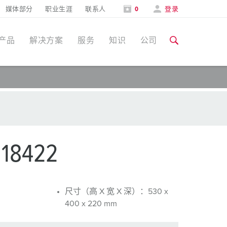
媒体部分
职业生涯
联系人
0
登录
产品
解决方案
服务
知识
公司
特定应用
培训和工厂参观
媒体部分
食品行业
培训和工厂参观
联系人和信息
风力
8422
展会
汽车行业
展会日期
物流中心
尺寸（高 X 宽 X 深）：530 x
400 x 220 mm
数据中心