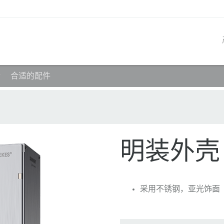
令
合适的配件
产品系列
创新解决方案
联系我们
产品知识
职业生涯
工业插座
参考客户
联系我们
问题与解答
在曼奈柯斯工作
工业插头
全球机构
产品术语
明装外壳 1
工业连接器
材料
组合插座箱
连接技术
采用不锈钢，亚光饰面
民用标准产品