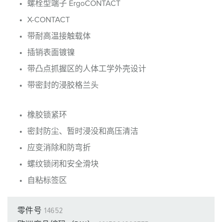
螺栓型端子 ErgoCONTACT
X-CONTACT
带耐高温接触载体
插销表面镀镍
带凸点抓握区的人体工学外壳设计
带密封的浸胶格兰头
橡胶锁紧环
密封防尘、暂时浸没和高压清洁
应变消除和防弯折
螺纹锁闭和安全滑块
自粘标签区
零件号
14652