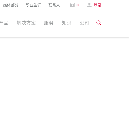
媒体部分
职业生涯
联系人
0
登录
产品
解决方案
服务
知识
公司
特定应用
培训和工厂参观
媒体部分
食品行业
培训和工厂参观
联系人和信息
风力
展会
汽车行业
展会日期
物流中心
数据中心