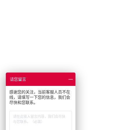
采矿业的
电缆螺旋接头
火车站
船厂
商品博览会和展览
工业应用
请您留言
感谢您的关注，当前客服人员不在
线，请填写一下您的信息，我们会
尽快和您联系。