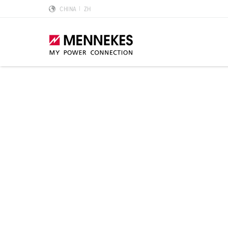
CHINA
ZH
产品亮点
特殊应用解决方案
规划和采购
标准和规范
关于我们
墙面电源插座 DUOi
数据中心
样本目录和手册
安装指南
我们是曼奈柯斯
PowerTOP Xtra
物流中心
REACh
点钟位置
曼奈柯斯MENNEKES的可持续发展
带防护密封圈的工业插头与工业连接器
食品行业
RoHS
国际标准
合规性
组合插座箱
汽车
IP 防护类型
质量和责任
X-CONTACT技术
风力
低压
MENNEKES Automotive