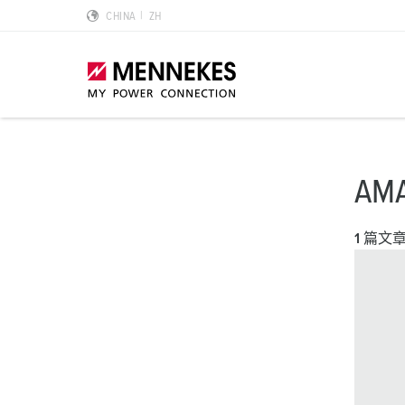
CHINA
ZH
产品亮点
特殊应用解决方案
规划和采购
标准和规范
关于我们
AM
墙面电源插座 DUOi
数据中心
样本目录和手册
安装指南
我们是曼奈柯斯
1 篇文
PowerTOP Xtra
物流中心
REACh
点钟位置
曼奈柯斯MENNEKES的可持续发展
带防护密封圈的工业插头与工业连接器
食品行业
RoHS
国际标准
合规性
组合插座箱
汽车
IP 防护类型
质量和责任
X-CONTACT技术
风力
低压
MENNEKES Automotive