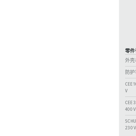
采矿业的
电缆螺旋接头
火车站
船厂
商品博览会和展览
零件号
工业应用
外壳
防护
CEE 1
V
CEE 3
400 V
SCHU
230 