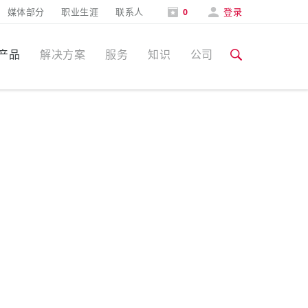
媒体部分
职业生涯
联系人
0
登录
产品
解决方案
服务
知识
公司
特定应用
培训和工厂参观
媒体部分
食品行业
培训和工厂参观
联系人和信息
风力
展会
汽车行业
展会日期
物流中心
数据中心