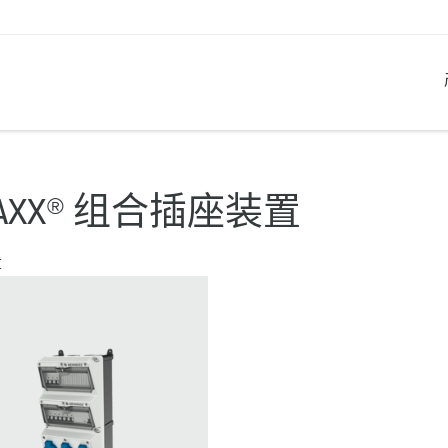
产品系列
创新解决方案
联系我们
产品知识
职业生涯
AXX® 组合插座装置
工业插座
参考客户
联系我们
问题与解答
在曼奈柯斯工作
章
工业插头
全球机构
产品术语
工业连接器
材料
组合插座箱
连接技术
民用标准产品