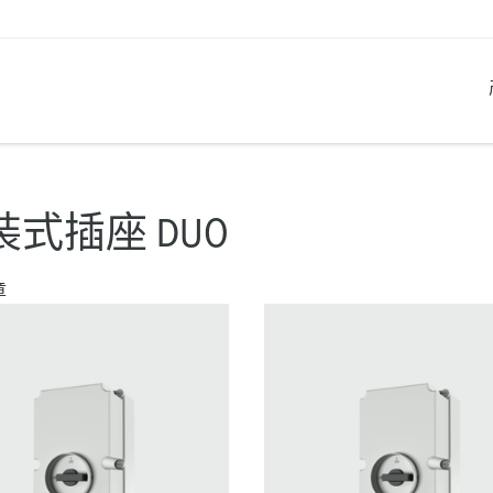
产品系列
创新解决方案
联系我们
产品知识
职业生涯
装式插座 DUO
工业插座
参考客户
联系我们
问题与解答
在曼奈柯斯工作
章
工业插头
全球机构
产品术语
工业连接器
材料
组合插座箱
连接技术
民用标准产品