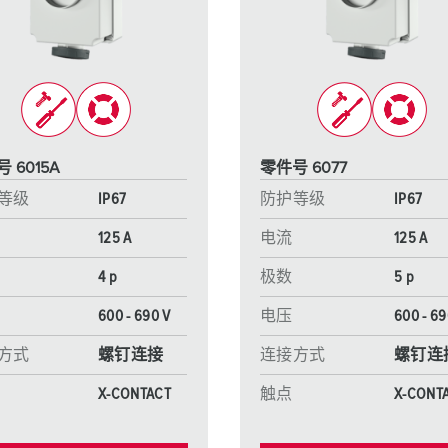
工业以太网
特殊插头插座
配件
 6015A
零件号 6077
等级
IP67
防护等级
IP67
125 A
电流
125 A
4 p
极数
5 p
600 - 690 V
电压
600 - 69
方式
螺钉连接
连接方式
螺钉连
X-CONTACT
触点
X-CONT