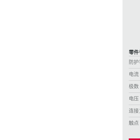
采矿业的
电缆螺旋接头
火车站
船厂
商品博览会和展览
零件号
工业应用
防护
电流
极数
电压
连接
触点