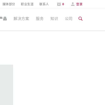
媒体部分
职业生涯
联系人
0
登录
产品
解决方案
服务
知识
公司
特定应用
培训和工厂参观
媒体部分
食品行业
培训和工厂参观
联系人和信息
风力
展会
汽车行业
展会日期
物流中心
数据中心