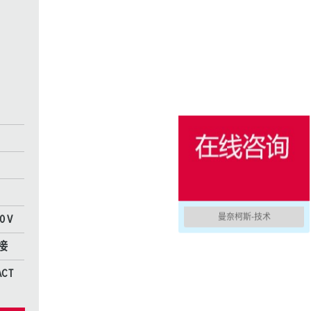
消防防护
用于冷藏集装箱的产品
户外
国防军用
活动和娱乐
曼奈柯斯-技术
0 V
接
ACT