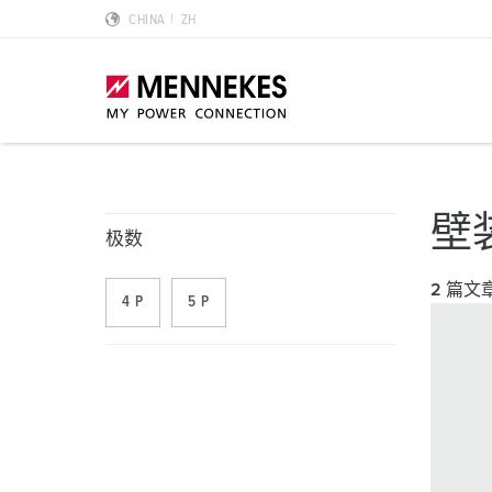
CHINA
ZH
产品亮点
特殊应用解决方案
规划和采购
标准和规范
关于我们
壁
极数
墙面电源插座 DUOi
数据中心
样本目录和手册
安装指南
我们是曼奈柯斯
2 篇文
4 P
5 P
PowerTOP Xtra
物流中心
REACh
点钟位置
曼奈柯斯MENNEKES的可持续发展
带防护密封圈的工业插头与工业连接器
食品行业
RoHS
国际标准
合规性
组合插座箱
汽车
IP 防护类型
质量和责任
X-CONTACT技术
风力
低压
MENNEKES Automotive