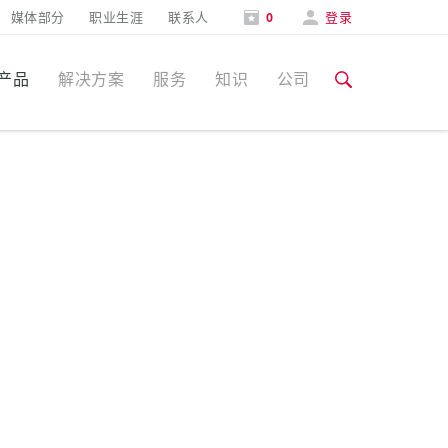
媒体部分
职业生涯
联系人
0
登录
产品
解决方案
服务
知识
公司
特定应用
培训和工厂参观
媒体部分
食品行业
培训和工厂参观
联系人和信息
风力
展会
汽车行业
展会日期
物流中心
数据中心