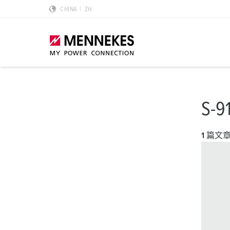
CHINA
ZH
产品亮点
特殊应用解决方案
规划和采购
标准和规范
关于我们
S-9
墙面电源插座 DUOi
数据中心
样本目录和手册
安装指南
我们是曼奈柯斯
1 篇文
PowerTOP Xtra
物流中心
REACh
点钟位置
曼奈柯斯MENNEKES的可持续发展
带防护密封圈的工业插头与工业连接器
食品行业
RoHS
国际标准
合规性
组合插座箱
汽车
IP 防护类型
质量和责任
X-CONTACT技术
风力
低压
MENNEKES Automotive