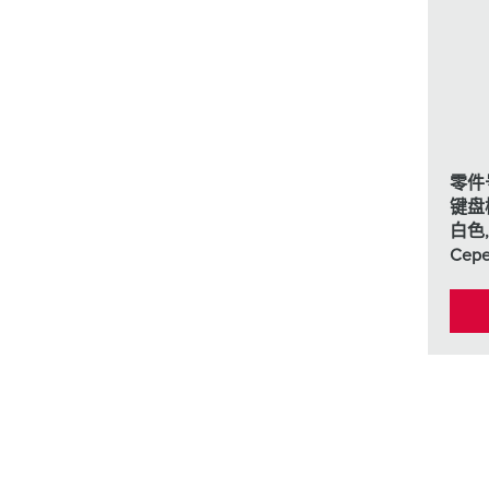
采矿业的
电缆螺旋接头
火车站
船厂
商品博览会和展览
零件号
工业应用
键盘模
白色
Ce