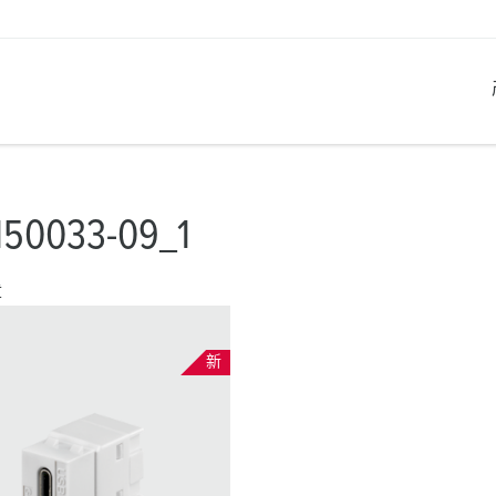
产品系列
创新解决方案
联系我们
产品知识
职业生涯
150033-09_1
工业插座
参考客户
联系我们
问题与解答
在曼奈柯斯工作
章
工业插头
全球机构
产品术语
工业连接器
材料
新
组合插座箱
连接技术
民用标准产品