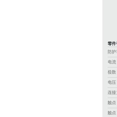
采矿业的
电缆螺旋接头
火车站
船厂
商品博览会和展览
零件号
工业应用
防护
电流
极数
电压
连接
触点
触点