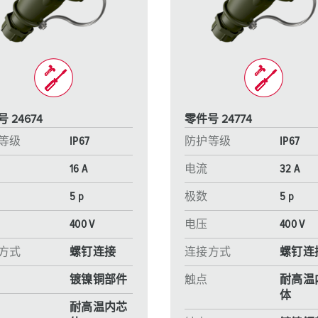
工业以太网
特殊插头插座
配件
 24674
零件号 24774
等级
IP67
防护等级
IP67
16 A
电流
32 A
5 p
极数
5 p
400 V
电压
400 V
方式
螺钉连接
连接方式
螺钉连
镀镍铜部件
触点
耐高温
体
耐高温内芯