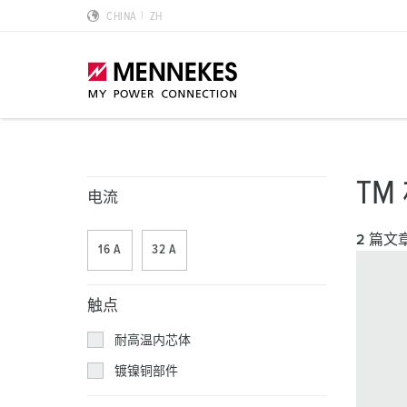
CHINA
ZH
产品亮点
特殊应用解决方案
规划和采购
标准和规范
关于我们
T
电流
墙面电源插座 DUOi
数据中心
样本目录和手册
安装指南
我们是曼奈柯斯
2 篇文
16 A
32 A
PowerTOP Xtra
物流中心
REACh
点钟位置
曼奈柯斯MENNEKES的可持续发展
带防护密封圈的工业插头与工业连接器
食品行业
RoHS
国际标准
合规性
触点
组合插座箱
汽车
IP 防护类型
质量和责任
耐高温内芯体
镀镍铜部件
X-CONTACT技术
风力
低压
MENNEKES Automotive