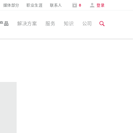
媒体部分
职业生涯
联系人
0
登录
产品
解决方案
服务
知识
公司
特定应用
培训和工厂参观
媒体部分
食品行业
培训和工厂参观
联系人和信息
风力
展会
汽车行业
展会日期
物流中心
数据中心