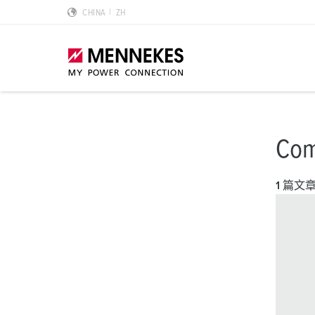
CHINA
ZH
产品亮点
特殊应用解决方案
规划和采购
标准和规范
关于我们
Co
墙面电源插座 DUOi
数据中心
样本目录和手册
安装指南
我们是曼奈柯斯
1 篇文
PowerTOP Xtra
物流中心
REACh
点钟位置
曼奈柯斯MENNEKES的可持续发展
带防护密封圈的工业插头与工业连接器
食品行业
RoHS
国际标准
合规性
组合插座箱
汽车
IP 防护类型
质量和责任
X-CONTACT技术
风力
低压
MENNEKES Automotive