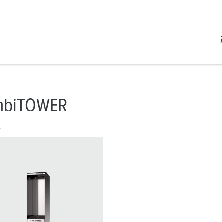
产品系列
创新解决方案
联系我们
产品知识
职业生涯
mbiTOWER
工业插座
参考客户
联系我们
问题与解答
在曼奈柯斯工作
章
工业插头
全球机构
产品术语
工业连接器
材料
组合插座箱
连接技术
民用标准产品