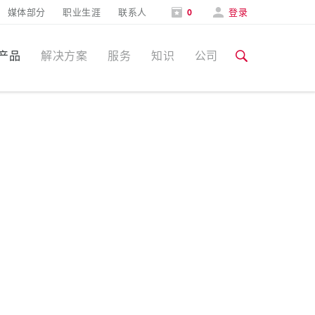
媒体部分
职业生涯
联系人
0
登录
产品
解决方案
服务
知识
公司
特定应用
培训和工厂参观
媒体部分
食品行业
培训和工厂参观
联系人和信息
风力
展会
汽车行业
展会日期
物流中心
数据中心