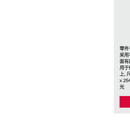
采矿业的
电缆螺旋接头
火车站
船厂
商品博览会和展览
零件号
工业应用
采用不
面有
用于
上, 
x 2
光