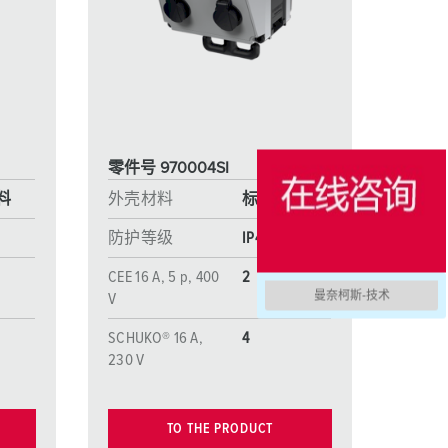
消防防护
用于冷藏集装箱的产品
户外
国防军用
零件号 970004SI
活动和娱乐
料
外壳材料
标准材料
防护等级
IP44
CEE 16 A, 5 p, 400
2
曼奈柯斯-技术
V
SCHUKO® 16 A,
4
230 V
TO THE PRODUCT