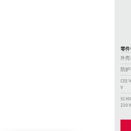
采矿业的
电缆螺旋接头
火车站
船厂
商品博览会和展览
零件号
工业应用
外壳
防护
CEE 1
V
SCHU
230 