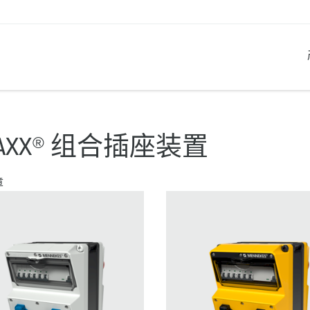
产品系列
创新解决方案
联系我们
产品知识
职业生涯
AXX® 组合插座装置
工业插座
参考客户
联系我们
问题与解答
在曼奈柯斯工作
章
工业插头
全球机构
产品术语
工业连接器
材料
组合插座箱
连接技术
民用标准产品