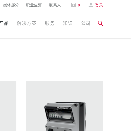
媒体部分
职业生涯
联系人
0
登录
产品
解决方案
服务
知识
公司
特定应用
培训和工厂参观
媒体部分
食品行业
培训和工厂参观
联系人和信息
风力
展会
汽车行业
展会日期
物流中心
数据中心