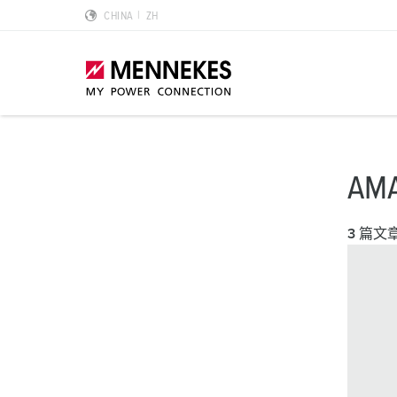
CHINA
ZH
产品亮点
特殊应用解决方案
规划和采购
标准和规范
关于我们
AM
墙面电源插座 DUOi
数据中心
样本目录和手册
安装指南
我们是曼奈柯斯
3 篇文
PowerTOP Xtra
物流中心
REACh
点钟位置
曼奈柯斯MENNEKES的可持续发展
带防护密封圈的工业插头与工业连接器
食品行业
RoHS
国际标准
合规性
组合插座箱
汽车
IP 防护类型
质量和责任
X-CONTACT技术
风力
低压
MENNEKES Automotive