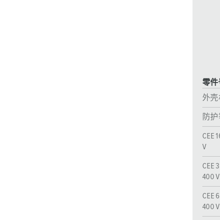
采矿业的
电缆螺旋接头
火车站
船厂
商品博览会和展览
零件号
工业应用
外壳
防护
CEE 1
V
CEE 3
400 V
CEE 6
400 V