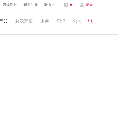
媒体部分
职业生涯
联系人
0
登录
产品
解决方案
服务
知识
公司
特定应用
培训和工厂参观
媒体部分
食品行业
培训和工厂参观
联系人和信息
风力
展会
汽车行业
展会日期
物流中心
数据中心