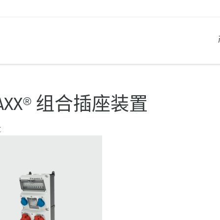
产品系列
创新解决方案
联系我们
产品知识
职业生涯
AXX® 组合插座装置
工业插座
参考客户
联系我们
问题与解答
在曼奈柯斯工作
章
工业插头
全球机构
产品术语
工业连接器
材料
组合插座箱
连接技术
民用标准产品