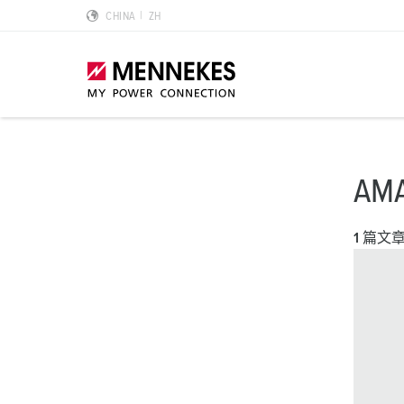
CHINA
ZH
产品亮点
特殊应用解决方案
规划和采购
标准和规范
关于我们
AM
墙面电源插座 DUOi
数据中心
样本目录和手册
安装指南
我们是曼奈柯斯
1 篇文
PowerTOP Xtra
物流中心
REACh
点钟位置
曼奈柯斯MENNEKES的可持续发展
带防护密封圈的工业插头与工业连接器
食品行业
RoHS
国际标准
合规性
组合插座箱
汽车
IP 防护类型
质量和责任
X-CONTACT技术
风力
低压
MENNEKES Automotive