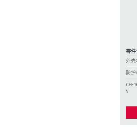
采矿业的
电缆螺旋接头
火车站
船厂
商品博览会和展览
零件号
工业应用
外壳
防护
CEE 1
V