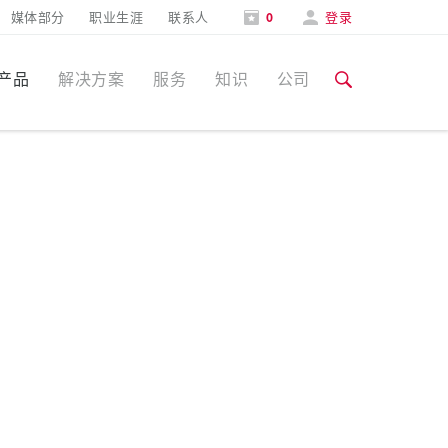
媒体部分
职业生涯
联系人
0
登录
产品
解决方案
服务
知识
公司
特定应用
培训和工厂参观
媒体部分
食品行业
培训和工厂参观
联系人和信息
风力
展会
汽车行业
展会日期
物流中心
数据中心