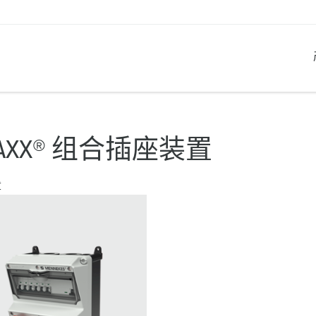
产品系列
创新解决方案
联系我们
产品知识
职业生涯
AXX® 组合插座装置
工业插座
参考客户
联系我们
问题与解答
在曼奈柯斯工作
章
工业插头
全球机构
产品术语
工业连接器
材料
组合插座箱
连接技术
民用标准产品