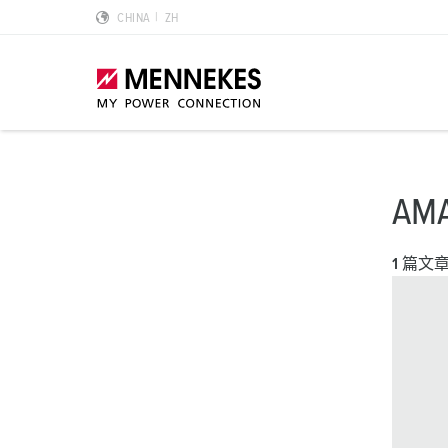
CHINA
ZH
产品亮点
特殊应用解决方案
规划和采购
标准和规范
关于我们
AM
墙面电源插座 DUOi
数据中心
样本目录和手册
安装指南
我们是曼奈柯斯
1 篇文
PowerTOP Xtra
物流中心
REACh
点钟位置
曼奈柯斯MENNEKES的可持续发展
带防护密封圈的工业插头与工业连接器
食品行业
RoHS
国际标准
合规性
组合插座箱
汽车
IP 防护类型
质量和责任
X-CONTACT技术
风力
低压
MENNEKES Automotive