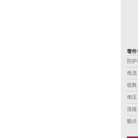
采矿业的
电缆螺旋接头
火车站
船厂
商品博览会和展览
零件号
工业应用
防护
电流
极数
电压
连接
触点