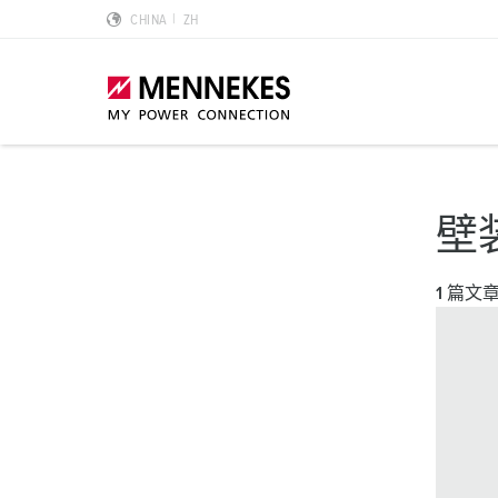
CHINA
ZH
产品亮点
特殊应用解决方案
规划和采购
标准和规范
关于我们
壁
墙面电源插座 DUOi
数据中心
样本目录和手册
安装指南
我们是曼奈柯斯
1 篇文
PowerTOP Xtra
物流中心
REACh
点钟位置
曼奈柯斯MENNEKES的可持续发展
带防护密封圈的工业插头与工业连接器
食品行业
RoHS
国际标准
合规性
组合插座箱
汽车
IP 防护类型
质量和责任
X-CONTACT技术
风力
低压
MENNEKES Automotive