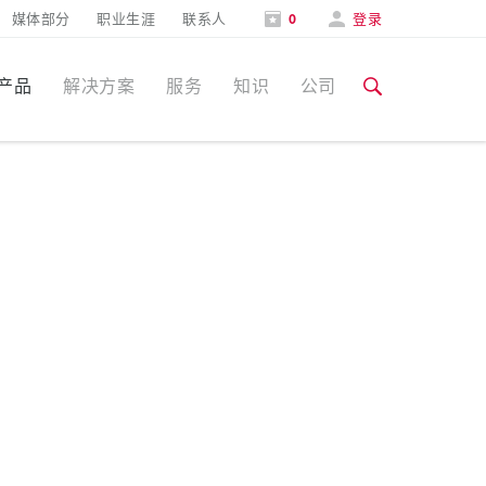
媒体部分
职业生涯
联系人
0
登录
产品
解决方案
服务
知识
公司
特定应用
培训和工厂参观
媒体部分
食品行业
培训和工厂参观
联系人和信息
风力
展会
汽车行业
展会日期
物流中心
数据中心