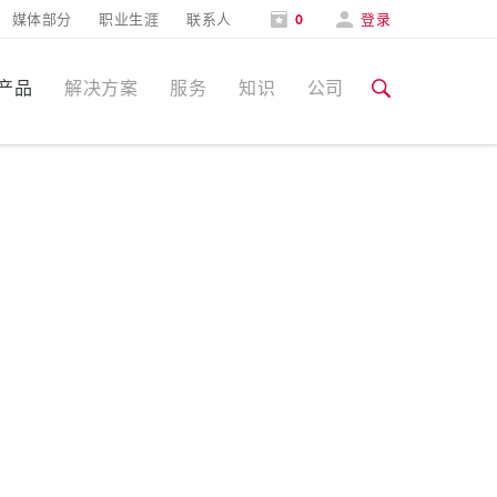
媒体部分
职业生涯
联系人
0
登录
产品
解决方案
服务
知识
公司
特定应用
培训和工厂参观
媒体部分
食品行业
培训和工厂参观
联系人和信息
风力
展会
汽车行业
展会日期
物流中心
数据中心