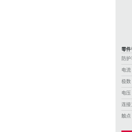
采矿业的
电缆螺旋接头
火车站
船厂
商品博览会和展览
零件号
工业应用
防护
电流
极数
电压
连接
触点