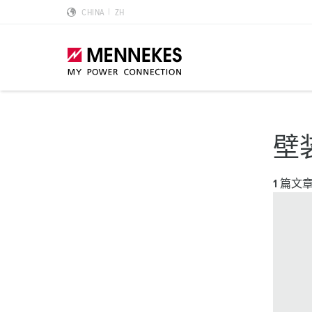
CHINA
ZH
产品亮点
特殊应用解决方案
规划和采购
标准和规范
关于我们
壁
墙面电源插座 DUOi
数据中心
样本目录和手册
安装指南
我们是曼奈柯斯
1 篇文
PowerTOP Xtra
物流中心
REACh
点钟位置
曼奈柯斯MENNEKES的可持续发展
带防护密封圈的工业插头与工业连接器
食品行业
RoHS
国际标准
合规性
组合插座箱
汽车
IP 防护类型
质量和责任
X-CONTACT技术
风力
低压
MENNEKES Automotive