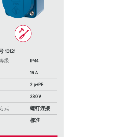
工业以太网
特殊插头插座
配件
 10121
等级
IP44
16 A
2 p+PE
230 V
方式
螺钉连接
标准