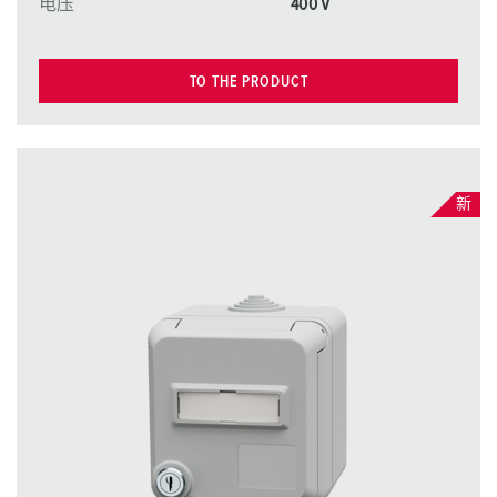
电压
400 V
TO THE PRODUCT
新