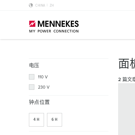
CHINA
ZH
产品亮点
特殊应用解决方案
规划和采购
标准和规范
关于我们
面
电压
墙面电源插座 DUOi
数据中心
样本目录和手册
安装指南
我们是曼奈柯斯
110 V
2 篇文
PowerTOP Xtra
物流中心
REACh
点钟位置
曼奈柯斯MENNEKES的可持续发展
230 V
带防护密封圈的工业插头与工业连接器
食品行业
RoHS
国际标准
合规性
钟点位置
组合插座箱
汽车
IP 防护类型
质量和责任
4 H
6 H
X-CONTACT技术
风力
低压
MENNEKES Automotive