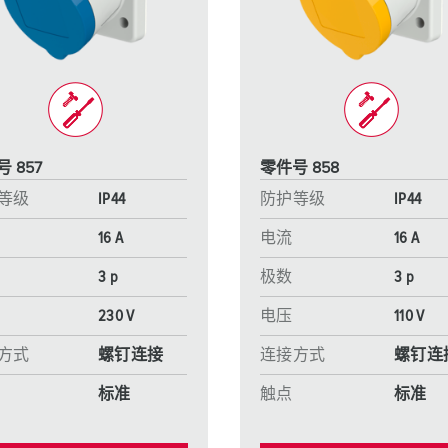
工业以太网
特殊插头插座
配件
 857
零件号 858
等级
IP44
防护等级
IP44
16 A
电流
16 A
3 p
极数
3 p
230 V
电压
110 V
方式
螺钉连接
连接方式
螺钉连
标准
触点
标准