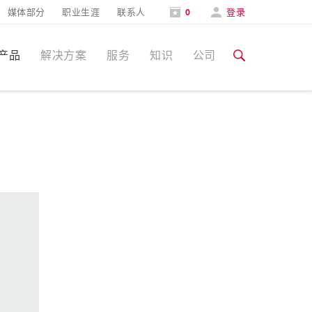
媒体部分
职业生涯
联系人
0
登录
产品
解决方案
服务
知识
公司
特定应用
培训和工厂参观
媒体部分
食品行业
培训和工厂参观
联系人和信息
风力
展会
汽车行业
展会日期
物流中心
数据中心