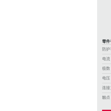
采矿业的
电缆螺旋接头
火车站
船厂
商品博览会和展览
零件号
工业应用
防护
电流
极数
电压
连接
触点