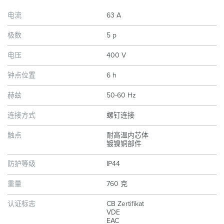
电流
63 A
极数
5 p
电压
400 V
钟点位置
6 h
赫兹
50-60 Hz
连接方式
螺钉连接
触点
耐高温内芯体
镀镍铜部件
防护等级
IP44
重量
760 克
认证标志
CB Zertifikat
VDE
EAC