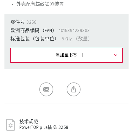
外壳配有螺纹锁紧装置
零件号
3258
欧洲商品编码（EAN）
4015394239383
标准包装（包装单位）
5 Qty.（数量）
添加至书签
在提醒清单/购物车中，您可在不同清单上管理我们的产
品。
我的清单
(0)
添加
生成新清单
技术规范
PowerTOP plus插头 3258