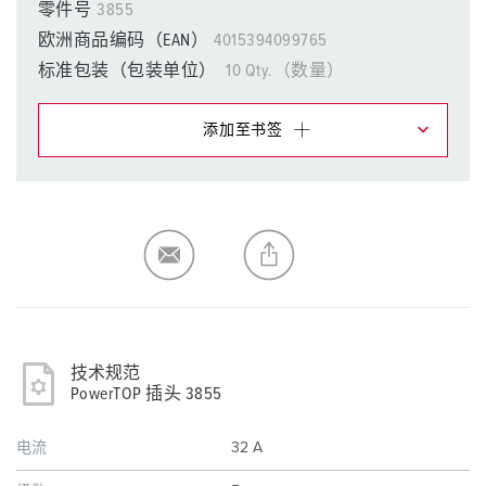
零件号
3855
欧洲商品编码（EAN）
4015394099765
标准包装（包装单位）
10 Qty.（数量）
添加至书签
在提醒清单/购物车中，您可在不同清单上管理我们的产
品。
我的清单
(0)
添加
生成新清单
技术规范
PowerTOP 插头 3855
电流
32 A