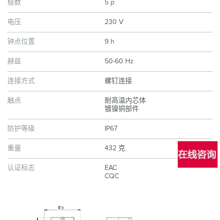
极数
5 p
电压
230 V
钟点位置
9 h
赫兹
50-60 Hz
连接方式
螺钉连接
触点
耐高温内芯体
镀镍铜部件
防护等级
IP67
重量
432 克
认证标志
EAC
CQC