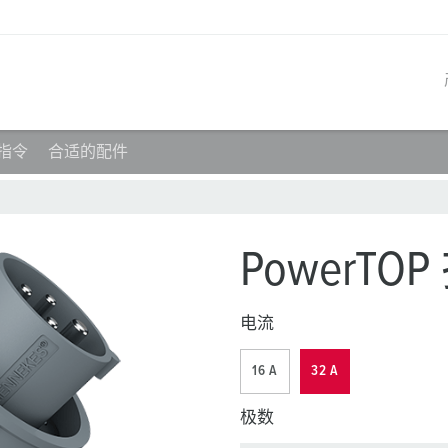
指令
合适的配件
产品系列
创新解决方案
联系我们
产品知识
职业生涯
工业插座
参考客户
联系我们
问题与解答
在曼奈柯斯工作
PowerTOP
工业插头
全球机构
产品术语
电流
工业连接器
材料
组合插座箱
连接技术
16 A
32 A
民用标准产品
极数