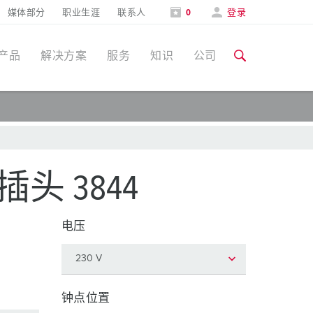
媒体部分
职业生涯
联系人
0
登录
产品
解决方案
服务
知识
公司
特定应用
培训和工厂参观
媒体部分
食品行业
培训和工厂参观
联系人和信息
 插头 3844
风力
展会
电压
汽车行业
展会日期
物流中心
数据中心
钟点位置