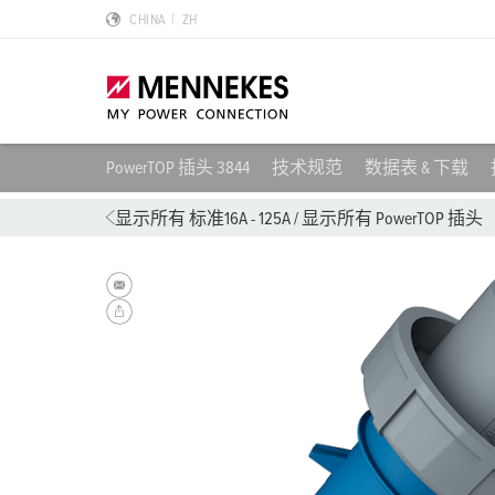
CHINA
ZH
PowerTOP 插头 3844
技术规范
数据表 & 下载
产品亮点
特殊应用解决方案
规划和采购
标准和规范
关于我们
显示所有 标准16A - 125A
/
显示所有 PowerTOP 插头
墙面电源插座 DUOi
数据中心
样本目录和手册
安装指南
我们是曼奈柯斯
PowerTOP Xtra
物流中心
REACh
点钟位置
曼奈柯斯MENNEKES的可持续发展
带防护密封圈的工业插头与工业连接器
食品行业
RoHS
国际标准
合规性
组合插座箱
汽车
IP 防护类型
质量和责任
X-CONTACT技术
风力
低压
MENNEKES Automotive