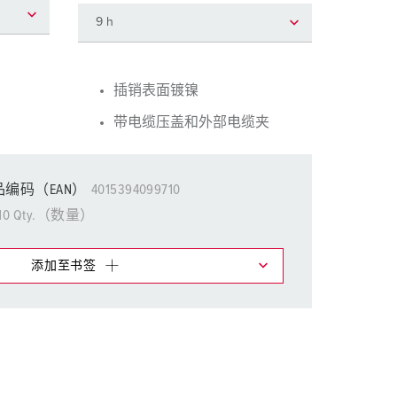
消防防护
用于冷藏集装箱的产品
户外
插销表面镀镍
带电缆压盖和外部电缆夹
国防军用
活动和娱乐
编码（EAN）
4015394099710
10 Qty.（数量）
添加至书签
物车中，您可在不同清单上管理我们的产品。
添加
生成新清单