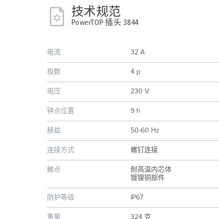
技术规范
PowerTOP 插头 3844
电流
32 A
极数
4 p
电压
230 V
钟点位置
9 h
赫兹
50-60 Hz
连接方式
螺钉连接
触点
耐高温内芯体
镀镍铜部件
防护等级
IP67
重量
324 克