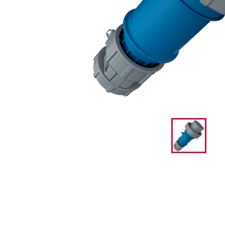
采矿业的
电缆螺旋接头
火车站
船厂
商品博览会和展览
工业应用