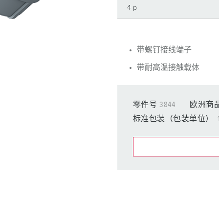
工业以太网
特殊插头插座
配件
带螺钉接线端子
带耐高温接触载体
零件号
3844
欧洲商品
标准包装（包装单位）
在提醒清单/购
我的清单
(0)