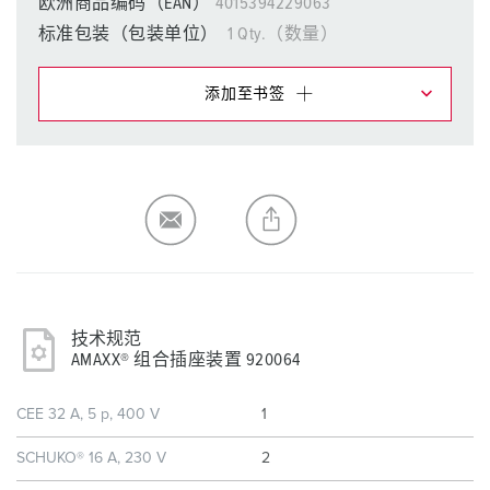
欧洲商品编码（EAN）
4015394229063
标准包装（包装单位）
1 Qty.（数量）
添加至书签
在提醒清单/购物车中，您可在不同清单上管理我们的产
品。
我的清单
(0)
添加
生成新清单
技术规范
AMAXX® 组合插座装置 920064
CEE 32 A, 5 p, 400 V
1
SCHUKO® 16 A, 230 V
2