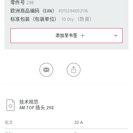
零件号
298
欧洲商品编码（EAN）
4015394002116
标准包装（包装单位）
10 Qty.（数量）
添加至书签
在提醒清单/购物车中，您可在不同清单上管理我们的产
品。
我的清单
(0)
添加
生成新清单
技术规范
AM-TOP 插头 298
电流
32 A