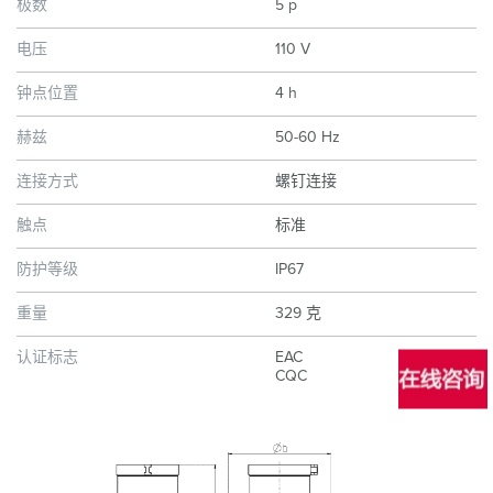
极数
5 p
电压
110 V
钟点位置
4 h
赫兹
50-60 Hz
连接方式
螺钉连接
触点
标准
防护等级
IP67
重量
329 克
认证标志
EAC
CQC