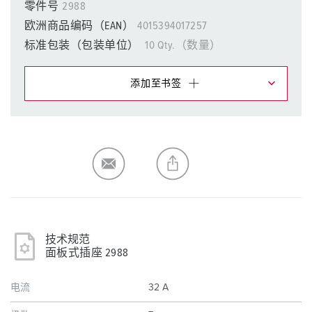
零件号
2988
欧洲商品编码（EAN）
4015394017257
标准包装（包装单位）
10 Qty.（数量）
添加至书签
在提醒清单/购物车中，您可在不同清单上管理我们的产
品。
我的清单
(0)
添加
生成新清单
技术规范
面板式插座 2988
电流
32 A