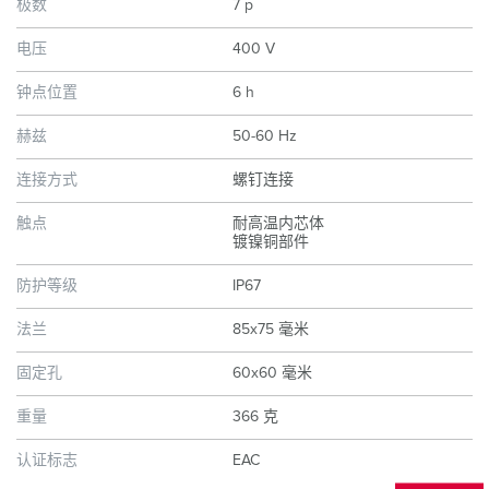
极数
7 p
电压
400 V
钟点位置
6 h
赫兹
50-60 Hz
连接方式
螺钉连接
触点
耐高温内芯体
镀镍铜部件
防护等级
IP67
法兰
85x75 毫米
固定孔
60x60 毫米
重量
366 克
认证标志
EAC