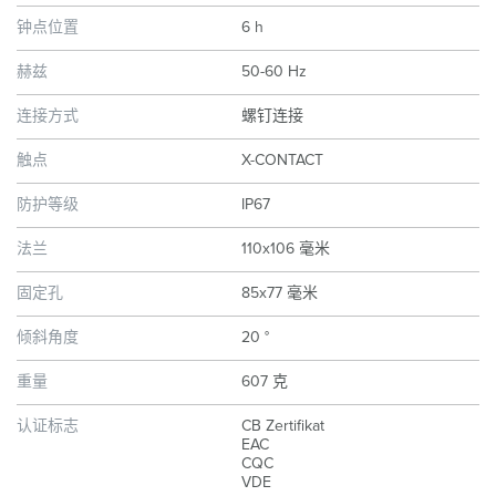
钟点位置
6 h
赫兹
50-60 Hz
连接方式
螺钉连接
触点
X-CONTACT
防护等级
IP67
法兰
110x106 毫米
固定孔
85x77 毫米
倾斜角度
20 °
重量
607 克
认证标志
CB Zertifikat
EAC
CQC
VDE