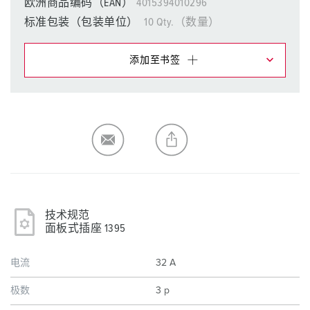
欧洲商品编码（EAN）
4015394010296
标准包装（包装单位）
10 Qty.（数量）
添加至书签
在提醒清单/购物车中，您可在不同清单上管理我们的产
品。
我的清单
(0)
添加
生成新清单
技术规范
面板式插座 1395
电流
32 A
极数
3 p