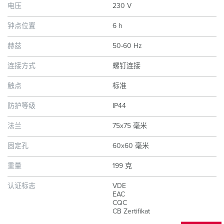
电压
230 V
钟点位置
6 h
赫兹
50-60 Hz
连接方式
螺钉连接
触点
标准
防护等级
IP44
法兰
75x75 毫米
固定孔
60x60 毫米
重量
199 克
认证标志
VDE
EAC
CQC
CB Zertifikat