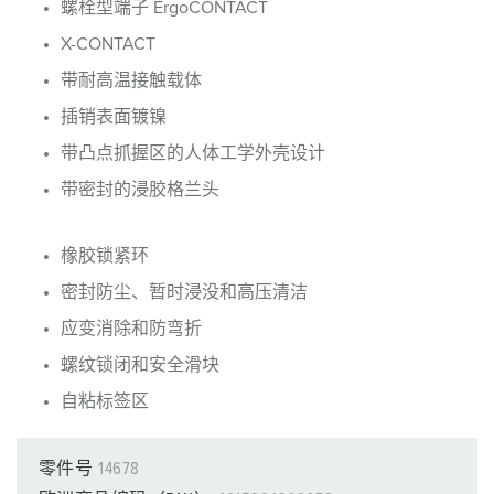
螺栓型端子 ErgoCONTACT
X-CONTACT
带耐高温接触载体
插销表面镀镍
带凸点抓握区的人体工学外壳设计
带密封的浸胶格兰头
橡胶锁紧环
密封防尘、暂时浸没和高压清洁
应变消除和防弯折
螺纹锁闭和安全滑块
自粘标签区
零件号
14678