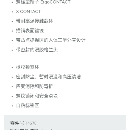
螺栓型端子 ErgoCONTACT
X-CONTACT
带耐高温接触载体
插销表面镀镍
带凸点抓握区的人体工学外壳设计
带密封的浸胶格兰头
橡胶锁紧环
密封防尘、暂时浸没和高压清洁
应变消除和防弯折
螺纹锁闭和安全滑块
自粘标签区
零件号
14676