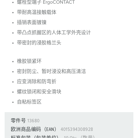
螺栓型端子 ErgoCONTACT
带耐高温接触载体
插销表面镀镍
带凸点抓握区的人体工学外壳设计
带密封的浸胶格兰头
橡胶锁紧环
密封防尘、暂时浸没和高压清洁
应变消除和防弯折
螺纹锁闭和安全滑块
自粘标签区
零件号
13680
欧洲商品编码（EAN）
4015394308928