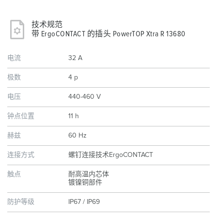
技术规范
带 ErgoCONTACT 的插头 PowerTOP Xtra R 13680
电流
32 A
极数
4 p
电压
440-460 V
钟点位置
11 h
赫兹
60 Hz
连接方式
螺钉连接技术ErgoCONTACT
触点
耐高温内芯体
镀镍铜部件
防护等级
IP67 / IP69