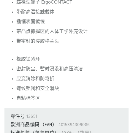
螺栓型端子 ErgoCONTACT
带耐高温接触载体
插销表面镀镍
带凸点抓握区的人体工学外壳设计
带密封的浸胶格兰头
橡胶锁紧环
密封防尘、暂时浸没和高压清洁
应变消除和防弯折
螺纹锁闭和安全滑块
自粘标签区
零件号
13651
欧洲商品编码（EAN）
4015394309086