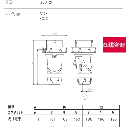
重量
360 克
认证标志
VDE
CQC