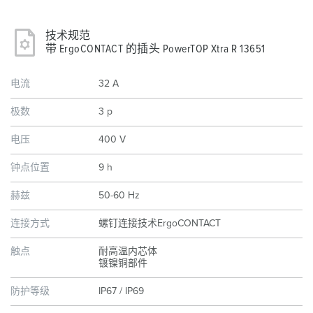
技术规范
带 ErgoCONTACT 的插头 PowerTOP Xtra R 13651
电流
32 A
极数
3 p
电压
400 V
钟点位置
9 h
赫兹
50-60 Hz
连接方式
螺钉连接技术ErgoCONTACT
触点
耐高温内芯体
镀镍铜部件
防护等级
IP67 / IP69