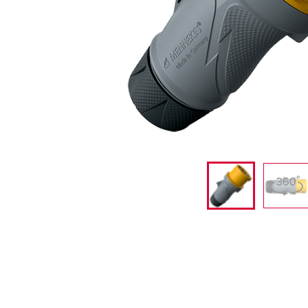
采矿业的
电缆螺旋接头
火车站
船厂
商品博览会和展览
工业应用