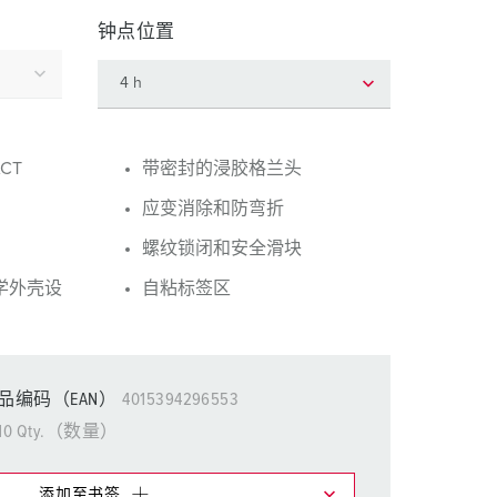
消防防护
钟点位置
用于冷藏集装箱的产品
户外
国防军用
CT
带密封的浸胶格兰头
活动和娱乐
应变消除和防弯折
螺纹锁闭和安全滑块
学外壳设
自粘标签区
品编码（EAN）
4015394296553
10 Qty.（数量）
添加至书签