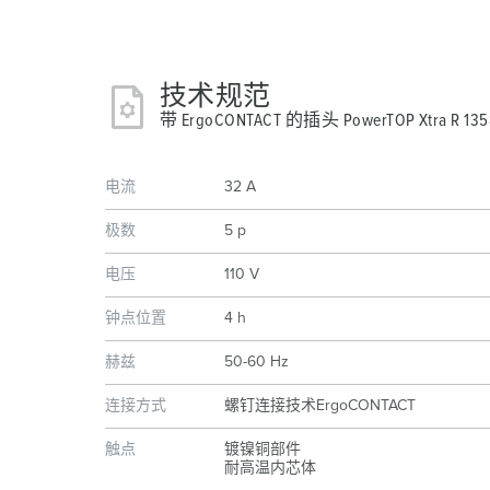
技术规范
带 ErgoCONTACT 的插头 PowerTOP Xtra R 135
电流
32 A
极数
5 p
电压
110 V
钟点位置
4 h
赫兹
50-60 Hz
连接方式
螺钉连接技术ErgoCONTACT
触点
镀镍铜部件
耐高温内芯体