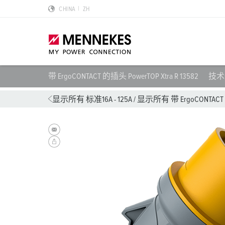
CHINA
ZH
带 ErgoCONTACT 的插头 PowerTOP Xtra R 13582
技术
产品亮点
特殊应用解决方案
规划和采购
标准和规范
关于我们
显示所有 标准16A - 125A
/
显示所有 带 ErgoCONTACT 的
墙面电源插座 DUOi
数据中心
样本目录和手册
安装指南
我们是曼奈柯斯
PowerTOP Xtra
物流中心
REACh
点钟位置
曼奈柯斯MENNEKES的可持续发展
带防护密封圈的工业插头与工业连接器
食品行业
RoHS
国际标准
合规性
组合插座箱
汽车
IP 防护类型
质量和责任
X-CONTACT技术
风力
低压
MENNEKES Automotive