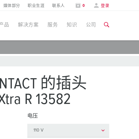
媒体部分
职业生涯
联系人
0
登录
产品
解决方案
服务
知识
公司
特定应用
培训和工厂参观
媒体部分
食品行业
培训和工厂参观
联系人和信息
ONTACT 的插头
风力
tra R 13582
展会
汽车行业
展会日期
物流中心
电压
数据中心