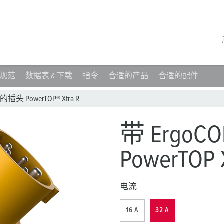
规范
数据表 & 下载
指令
合适的产品
合适的配件
产品系列
创新解决方案
联系我们
产品知识
职业生涯
插头 PowerTOP® Xtra R
工业插座
参考客户
联系我们
问题与解答
在曼奈柯斯工作
带 ErgoC
工业插头
全球机构
产品术语
PowerTOP X
工业连接器
材料
组合插座箱
连接技术
电流
民用标准产品
16 A
32 A