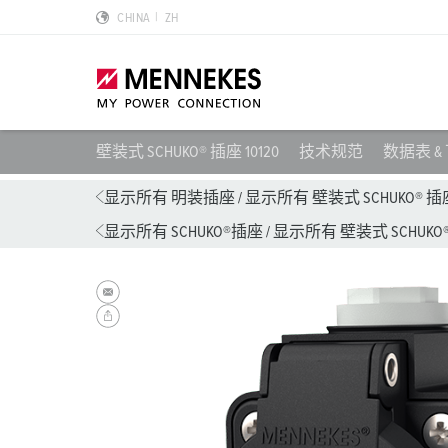
CHINA
ZH
壁装式 SCHUKO® 插座 10120
技术规范
数据表 &
产品亮点
特殊应用解决方案
规划和采购
标准和规范
关于我们
显示所有 明装插座
/
显示所有 壁装式 SCHUKO® 插
显示所有 SCHUKO®插座
/
显示所有 壁装式 SCHUKO
墙面电源插座 DUOi
数据中心
样本目录和手册
安装指南
我们是曼奈柯斯
PowerTOP Xtra
物流中心
REACh
点钟位置
曼奈柯斯MENNEKES的可持续发展
带防护密封圈的工业插头与工业连接器
食品行业
RoHS
国际标准
合规性
组合插座箱
汽车
IP 防护类型
质量和责任
X-CONTACT技术
风力
低压
MENNEKES Automotive