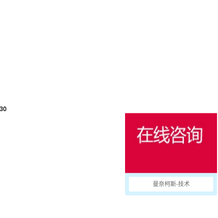
添加
生成新清单
曼奈柯斯-技术