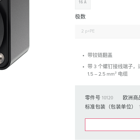
16 A
工业以太网
特殊插头插座
极数
配件
带铰链翻盖
带 3 个螺钉接线端子，
1.5 – 2.5 mm² 电缆
零件号
10120
欧洲商
标准包装（包装单位）
在提醒清单/购