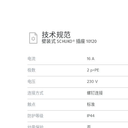
技术规范
壁装式 SCHUKO® 插座 10120
电流
16 A
极数
2 p+PE
电压
230 V
连接方式
螺钉连接
触点
标准
防护等级
IP44
幼童保护
否