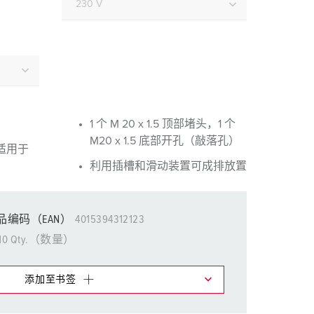
消防防护
用于冷藏集装箱的产品
户外
国防军用
1 个 M 20 x 1.5 顶部堵头，1 个
活动和娱乐
M20 x 1.5 底部开孔（敲落孔）
适用于
利用插槽和滑动装置可成排放置
品编码（EAN）
4015394312123
10 Qty.（数量）
添加至书签
物车中，您可在不同清单上管理我们的产品。