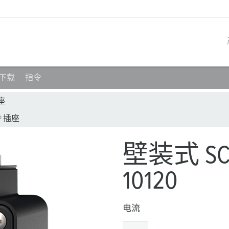
 下载
指令
产品系列
创新解决方案
联系我们
产品知识
职业生涯
座
® 插座
工业插座
参考客户
联系我们
问题与解答
在曼奈柯斯工作
工业插头
全球机构
产品术语
壁装式 SC
工业连接器
材料
10120
组合插座箱
连接技术
电流
民用标准产品