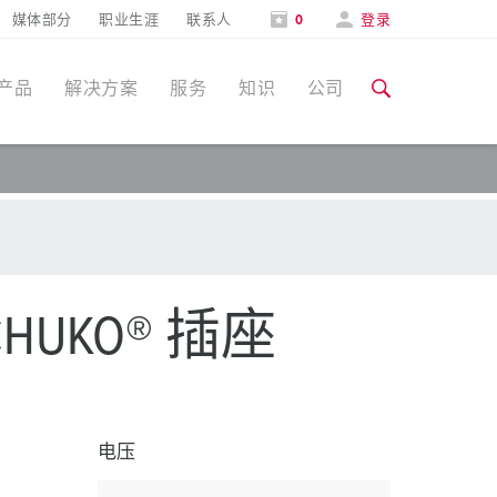
媒体部分
职业生涯
联系人
0
登录
产品
解决方案
服务
知识
公司
特定应用
培训和工厂参观
媒体部分
食品行业
培训和工厂参观
联系人和信息
风力
HUKO® 插座
展会
汽车行业
展会日期
物流中心
电压
数据中心