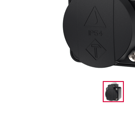
采矿业的
电缆螺旋接头
火车站
船厂
商品博览会和展览
工业应用