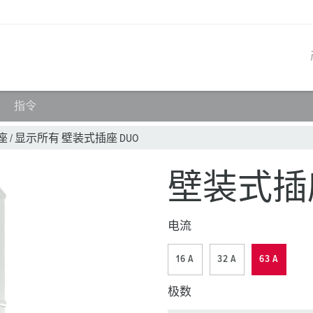
指令
产品系列
创新解决方案
联系我们
产品知识
职业生涯
座
/
显示所有 壁装式插座 DUO
工业插座
参考客户
联系我们
问题与解答
在曼奈柯斯工作
壁装式插座 
工业插头
全球机构
产品术语
电流
工业连接器
材料
组合插座箱
连接技术
16 A
32 A
63 A
民用标准产品
极数