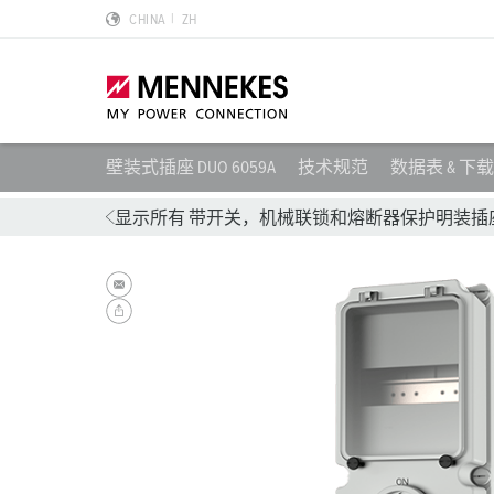
CHINA
ZH
壁装式插座 DUO 6059A
技术规范
数据表 & 下载
产品亮点
特殊应用解决方案
规划和采购
标准和规范
关于我们
显示所有 带开关，机械联锁和熔断器保护明装插
墙面电源插座 DUOi
数据中心
样本目录和手册
安装指南
我们是曼奈柯斯
PowerTOP Xtra
物流中心
REACh
点钟位置
曼奈柯斯MENNEKES的可持续发展
带防护密封圈的工业插头与工业连接器
食品行业
RoHS
国际标准
合规性
组合插座箱
汽车
IP 防护类型
质量和责任
X-CONTACT技术
风力
低压
MENNEKES Automotive