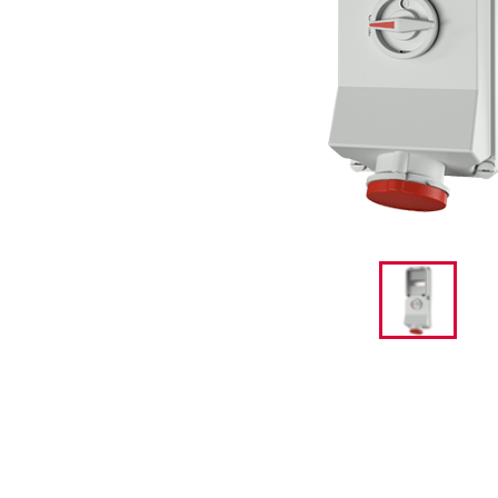
采矿业的
电缆螺旋接头
火车站
船厂
商品博览会和展览
工业应用