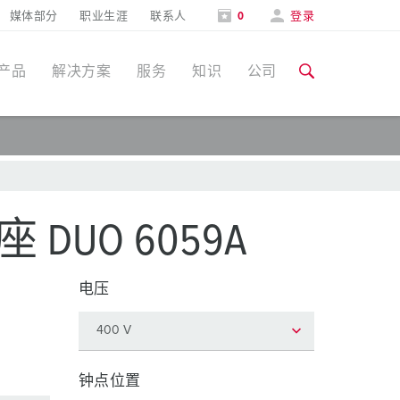
媒体部分
职业生涯
联系人
0
登录
产品
解决方案
服务
知识
公司
特定应用
培训和工厂参观
媒体部分
食品行业
培训和工厂参观
联系人和信息
DUO 6059A
风力
展会
电压
汽车行业
展会日期
物流中心
数据中心
钟点位置