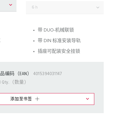
消防防护
用于冷藏集装箱的产品
户外
带 DUO-机械联锁
艺
带 DIN 标准安装导轨
国防军用
插座可配装安全挂锁
活动和娱乐
品编码（EAN）
4015394031147
1 Qty.（数量）
添加至书签
物车中，您可在不同清单上管理我们的产品。
添加