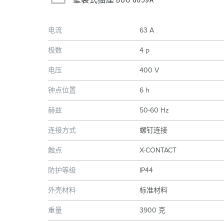
壁装式插座 DUO 6059A
电流
63 A
极数
4 p
电压
400 V
钟点位置
6 h
赫兹
50-60 Hz
连接方式
螺钉连接
触点
X-CONTACT
防护等级
IP44
外壳材料
标准材料
重量
3900 克