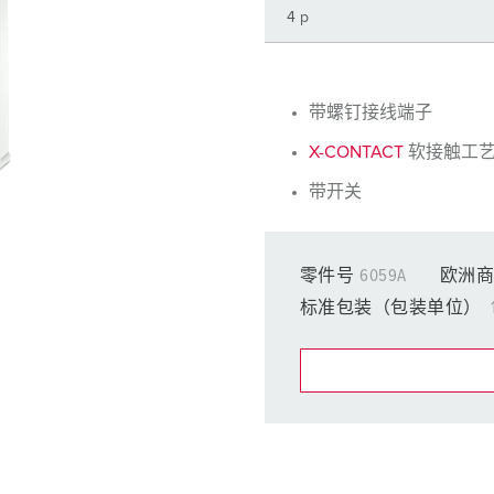
工业以太网
特殊插头插座
配件
带螺钉接线端子
X-CONTACT
软接触工
带开关
零件号
6059A
欧洲商
标准包装（包装单位）
在提醒清单/购
我的清单
(0)