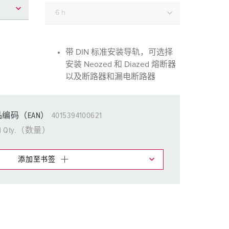
消防防护
用于冷藏集装箱的产品
户外
带 DIN 标准安装导轨，可选择
安装 Neozed 和 Diazed 熔断器
国防军用
以及断路器和漏电断路器
活动和娱乐
编码（EAN）
4015394100621
1 Qty.（数量）
添加至书签
物车中，您可在不同清单上管理我们的产品。
添加
生成新清单