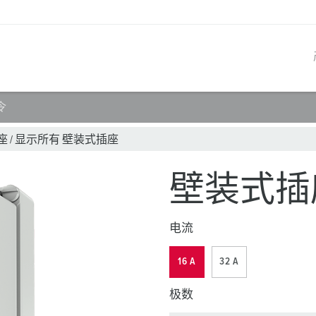
令
产品系列
创新解决方案
联系我们
产品知识
职业生涯
座
/
显示所有 壁装式插座
工业插座
参考客户
联系我们
问题与解答
在曼奈柯斯工作
壁装式插座
工业插头
全球机构
产品术语
电流
工业连接器
材料
组合插座箱
连接技术
16 A
32 A
民用标准产品
极数