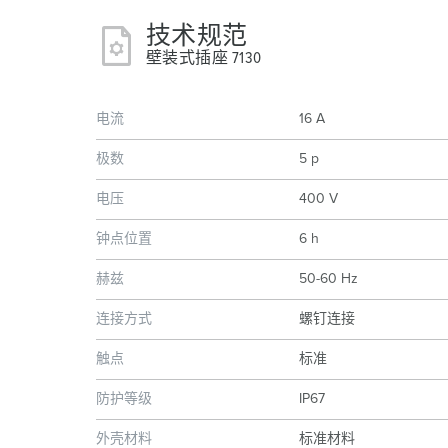
技术规范
壁装式插座 7130
电流
16 A
极数
5 p
电压
400 V
钟点位置
6 h
赫兹
50-60 Hz
连接方式
螺钉连接
触点
标准
防护等级
IP67
外壳材料
标准材料