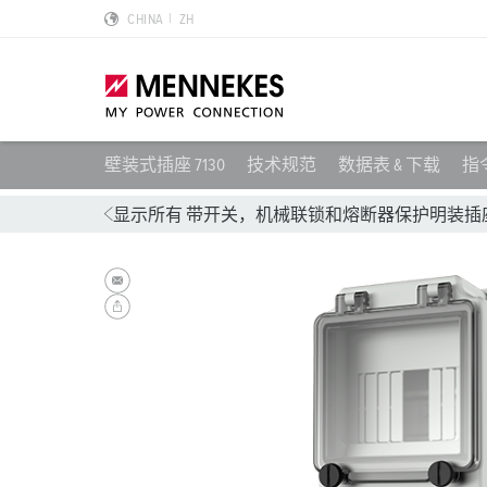
CHINA
ZH
壁装式插座 7130
技术规范
数据表 & 下载
指
产品亮点
特殊应用解决方案
规划和采购
标准和规范
关于我们
显示所有 带开关，机械联锁和熔断器保护明装插
墙面电源插座 DUOi
数据中心
样本目录和手册
安装指南
我们是曼奈柯斯
PowerTOP Xtra
物流中心
REACh
点钟位置
曼奈柯斯MENNEKES的可持续发展
带防护密封圈的工业插头与工业连接器
食品行业
RoHS
国际标准
合规性
组合插座箱
汽车
IP 防护类型
质量和责任
X-CONTACT技术
风力
低压
MENNEKES Automotive