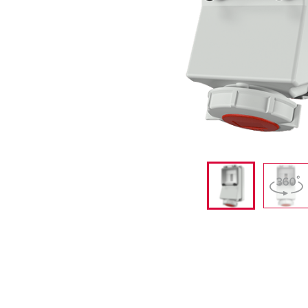
采矿业的
电缆螺旋接头
火车站
船厂
商品博览会和展览
工业应用