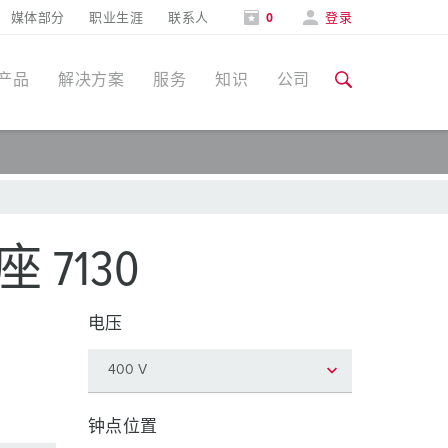
媒体部分
职业生涯
联系人
0
登录
产品
解决方案
服务
知识
公司
特定应用
培训和工厂参观
媒体部分
食品行业
培训和工厂参观
联系人和信息
 7130
风力
展会
电压
汽车行业
展会日期
物流中心
数据中心
钟点位置