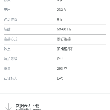
极数
3 p
电压
230 V
钟点位置
6 h
赫兹
50-60 Hz
连接方式
螺钉连接
触点
镀镍铜部件
防护等级
IP44
重量
293 克
认证标志
EAC
数据表 & 下载